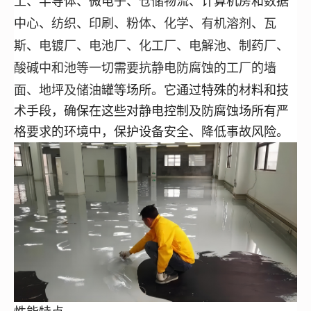
工、半导体、微电子、仓储物流、计算机房和数据
纺织
印刷
粉体
化学
有机溶剂
瓦
中心
、
、
、
、
、
、
斯
电镀厂、电池厂、化工厂、电解池、制药厂、
、
酸碱中和池
等一切需要抗静电防腐蚀的工厂的墙
面、地坪及
储油罐
等场所。它通过特殊的材料和技
术手段，确保在这些对静电控制及防腐蚀场所有严
格要求的环境中，保护设备安全、降低事故风险。