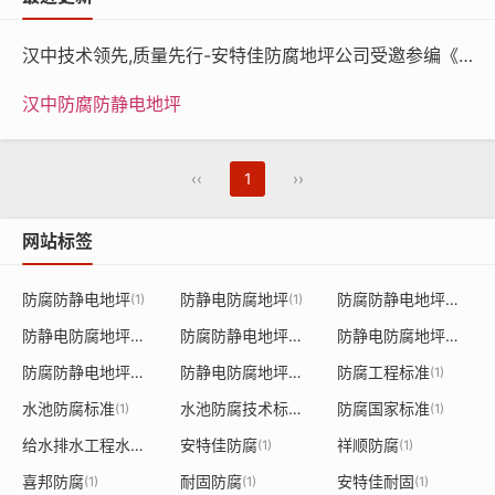
—
—
基酯树
5
汉中技术领先,质量先行-安特佳防腐地坪公司受邀参编《给水排水工程水池结构防腐防水技术规程》国家团体标准
脂）
汉中防腐防静电地坪
技术指标
项目
参数
‹‹
1
››
表干
≤4
干
网站标签
燥时间
实干
≤24
防腐防静电地坪
防静电防腐地坪
防腐防静电地坪漆
(1)
(1)
(1)
附着力（级）
≤1
防静电防腐地坪漆
防腐防静电地坪涂料
防静电防腐地坪涂料
(1)
(1)
(1)
防腐防静电地坪施工
防静电防腐地坪施工
防腐工程标准
(1)
(1)
(1)
铅笔硬度
≥2H
水池防腐标准
水池防腐技术标准
防腐国家标准
(1)
(1)
(1)
耐冲击性
40通过
给水排水工程水池结构防腐防水技术规程
安特佳防腐
祥顺防腐
(1)
(1)
(1)
喜邦防腐
耐固防腐
安特佳耐固
(1)
(1)
(1)