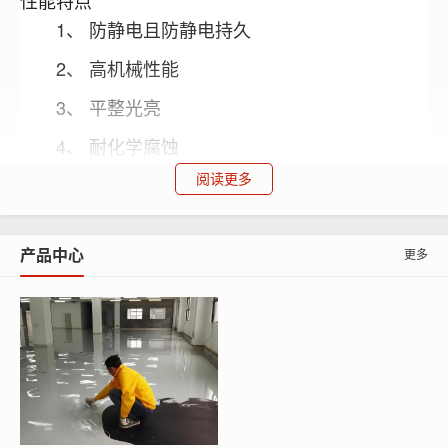
性能特点
1、 防静电且防静电持久
2、 高机械性能
3、 平整光亮
4、 耐化学腐蚀
阅读更多
5、 使用寿命长
材料配比
产品中心
更多
引
促
石
石
树
材料名称
发
进
稀释剂
英
英
脂
剂
剂
粉
砂
打底料
0-1
（乙烯基
—
隔
0-15
10
5
酯树脂）
离
2-4
1-4