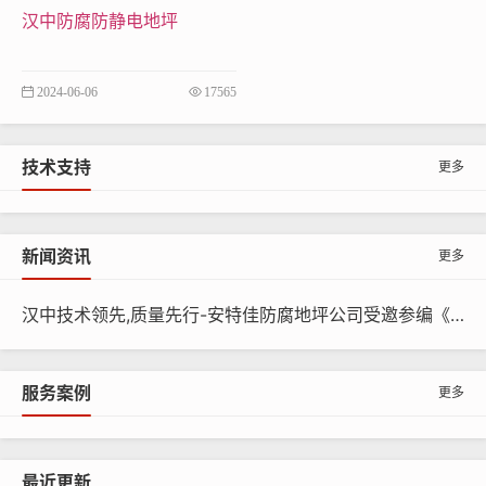
0
厚玻
汉中防腐防静电地坪
层
1mm
—
—
—
璃钢
导电砂浆
2024-06-06
17565
150
料（乙烯
300-
0-10
-20
基酯树
400
技术支持
更多
0
脂）
导电铜
新闻资讯
更多
箔
面
导电胶泥
汉中技术领先,质量先行-安特佳防腐地坪公司受邀参编《给水排水工程水池结构防腐防水技术规程》国家团体标准
2-4
1-4
100
200
层
料（乙烯
—
0-10
-30
基酯树
服务案例
0
更多
脂）
导电罩面
层（乙烯
0-1
最近更新